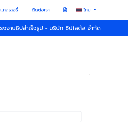
แกลเลอรี่
ติดต่อเรา
ไทย
โรงงานซิปสำเร็จรูป - บริษัท ซิปโลตัส จำกัด