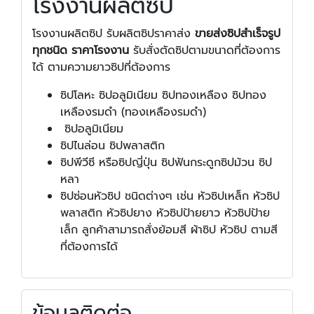
โรงงานผลิตซิป
โรงงานผลิตซิป รับผลิตซิปราคาส่ง
ขายส่งซิปสำเร็จรูป
ทุกชนิด ราคาโรงงาน
รับสั่งตัดซิปตามขนาดที่ต้องการ
ได้ ตามความยาวซิปที่ต้องการ
ซิปโลหะ ซิปอลูมิเนียม ซิปทองเหลือง ซิปทอง
เหลืองรมดำ (ทองเหลืองรมดำ)
ซิปอลูมิเนียม
ซิปไนล่อน ซิปพลาสติก
ซิปพีวีซี หรือซิปญี่ปุ่น ซิปฟันกระดูกซิปม้วน ซิป
หลา
ซิปซ่อนหัวซิป ชนิดต่างๆ เช่น หัวซิปเหล็ก หัวซิป
พลาสติก หัวซิปยาง หัวซิปป้ายยาว หัวซิปป้าย
เล็ก ลูกค้าสามารถสั่งย้อมสี ผ้าซิป หัวซิป ตามสี
ที่ต้องการได้
ข้อมูลติดต่อ