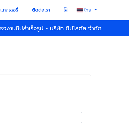
แกลเลอรี่
ติดต่อเรา
ไทย
โรงงานซิปสำเร็จรูป - บริษัท ซิปโลตัส จำกัด