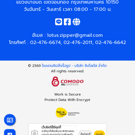
แขวงบางมด เขตจอมทอง กรุงเทพมหานคร 10150
วันจันทร์ - วันเสาร์ เวลา 08:00 - 17:00 น.
อีเมล :
lotus.zipper@gmail.com
โทรศัพท์ :
02-476-6674
,
02-476-2011
,
02-476-6642
© 2569
โรงงานซิปสำเร็จรูป - บริษัท ซิปโลตัส จำกัด
All rights reserved.
Work is Secure
Protect Data With Encrypt
Powered By
เว็บไซต์นี้ใช้คุกกี้
Thailand YellowPages
เราใช้คุกกี้เพื่อเพิ่มประสิทธิภาพและ
ตั้งค่าคุกกี้
ยอมรับ
มอบประสบการณ์ความพึงพอใจ