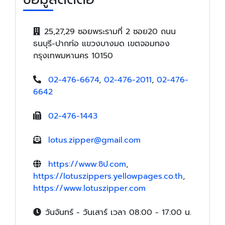
25,27,29 ซอยพระรามที่ 2 ซอย20 ถนน
ธนบุรี-ปากท่อ แขวงบางมด เขตจอมทอง
กรุงเทพมหานคร 10150
02-476-6674
,
02-476-2011
,
02-476-
6642
02-476-1443
lotus.zipper@gmail.com
https://www.ซิป.com
,
https://lotuszippers.yellowpages.co.th
,
https://www.lotuszipper.com
วันจันทร์ - วันเสาร์ เวลา 08:00 - 17:00 น.