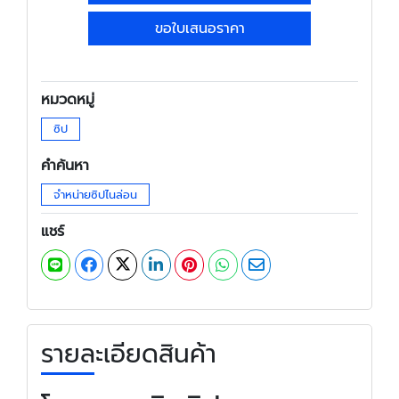
ขอใบเสนอราคา
หมวดหมู่
ซิป
คำค้นหา
จำหน่ายซิปไนล่อน
แชร์
รายละเอียดสินค้า