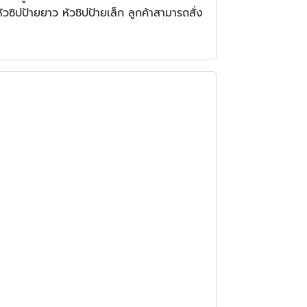
ัวซิปป้ายยาว หัวซิปป้ายเล็ก ลูกค้าสามารถสั่ง