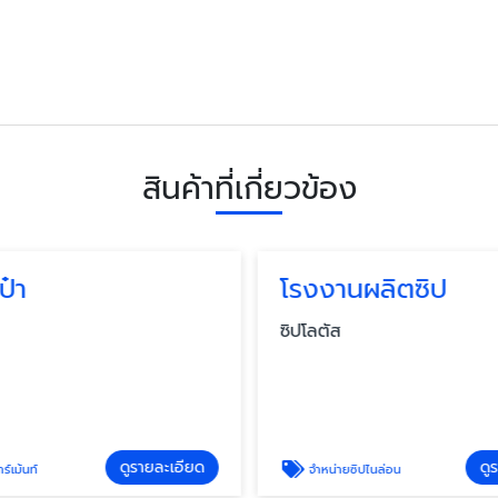
สินค้าที่เกี่ยวข้อง
ป๋า
โรงงานผลิตซิป
ซิปโลตัส
ดูรายละเอียด
ดู
์เม้นท์
จำหน่ายซิปไนล่อน