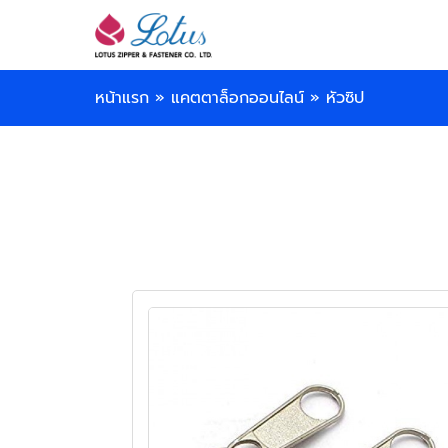
หน้าแรก
»
แคตตาล็อกออนไลน์
»
หัวซิป