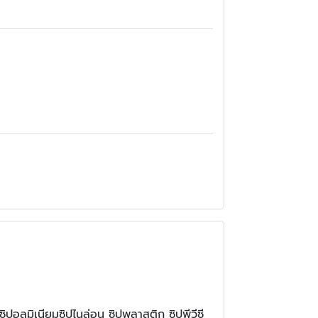
ปอลูมิเนียมซิปไนล่อน ซิปพลาสติก ซิปพีวีซี