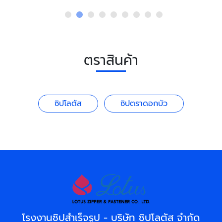
ตราสินค้า
ซิปโลตัส
ซิปตราดอกบัว
โรงงานซิปสำเร็จรูป - บริษัท ซิปโลตัส จำกัด