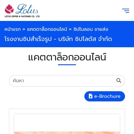
หน้าแรก
»
แคตตาล็อกออนไลน์
»
ซิปไนลอน ขายส่ง
โรงงานซิปสำเร็จรูป - บริษัท ซิปโลตัส จำกัด
แคตตาล็อกออนไลน์
e-Brochure