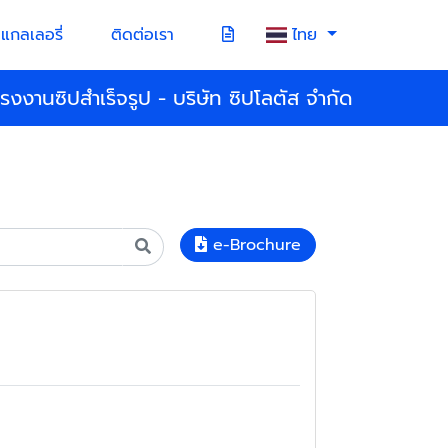
แกลเลอรี่
ติดต่อเรา
ไทย
โรงงานซิปสำเร็จรูป - บริษัท ซิปโลตัส จำกัด
e-Brochure