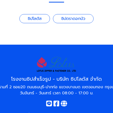
ซิปโลตัส
ซิปตราดอกบัว
โรงงานซิปสำเร็จรูป - บริษัท ซิปโลตัส จำกัด
รามที่ 2 ซอย20 ถนนธนบุรี-ปากท่อ แขวงบางมด เขตจอมทอง กรุ
วันจันทร์ - วันเสาร์ เวลา 08:00 - 17:00 น.