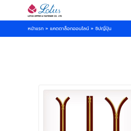
หน้าแรก
»
แคตตาล็อกออนไลน์
»
ซิปญี่ปุ่น