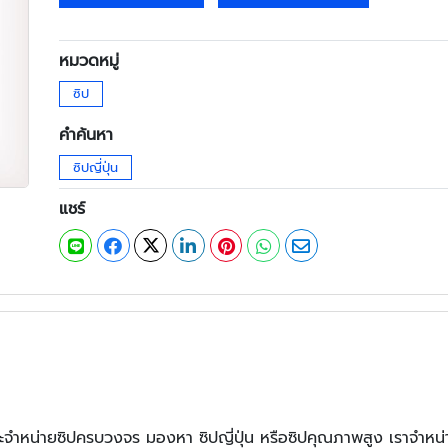
หมวดหมู่
ซิป
คำค้นหา
ซิปญี่ปุ่น
แชร์
และจำหน่ายซิปครบวงจร มองหา ซิปญี่ปุ่น หรือซิปคุณภาพสูง เราจำหน่