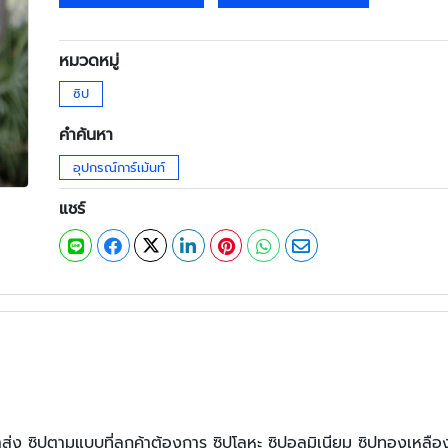
หมวดหมู่
ซิป
คำค้นหา
อุปกรณ์การ์เม้นท์
แชร์
คาส่ง ซิปตามแบบที่ลูกค้าต้องการ ซิปโลหะ ซิปอลูมิเนียม ซิปทองเห