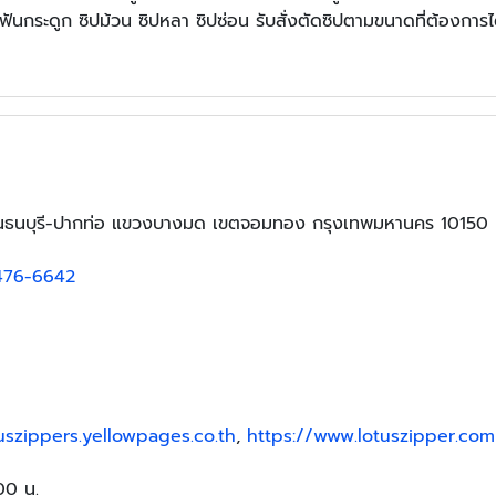
ิปฟันกระดูก ซิปม้วน ซิปหลา ซิปซ่อน รับสั่งตัดซิปตามขนาดที่ต้องการได
นนธนบุรี-ปากท่อ แขวงบางมด เขตจอมทอง กรุงเทพมหานคร 10150
476-6642
tuszippers.yellowpages.co.th
,
https://www.lotuszipper.com
:00 น.