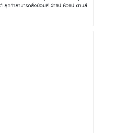
้ ลูกค้าสามารถสั่งย้อมสี ผ้าซิป หัวซิป ตามสี