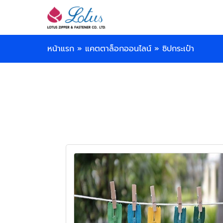
หน้าแรก
»
แคตตาล็อกออนไลน์
»
ซิปกระเป๋า