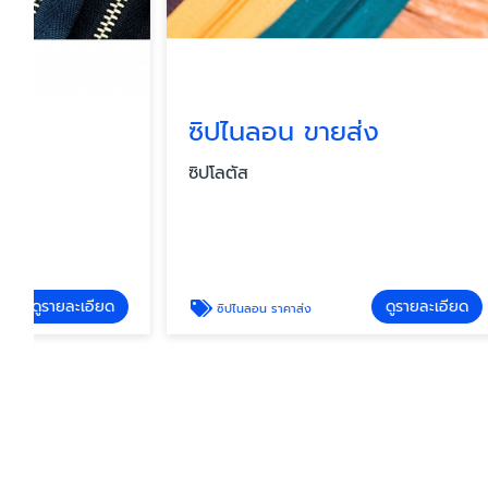
ซิปไนลอน ขายส่ง
ซิปพล
ซิปโลตัส
ซิปโลตัส
ดูรายละเอียด
ซิปไนลอน ราคาส่ง
ซิปพลา