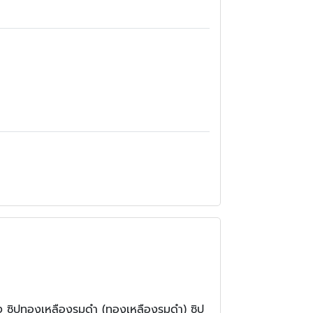
ลือง ซิปทองเหลืองรมดำ (ทองเหลืองรมดำ) ซิป