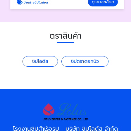
ดูรายละเอียด
จำหน่ายซิปไนล่อน
ตราสินค้า
ซิปโลตัส
ซิปตราดอกบัว
โรงงานซิปสำเร็จรูป - บริษัท ซิปโลตัส จำกัด