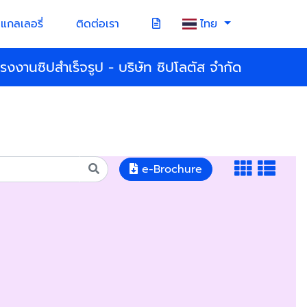
แกลเลอรี่
ติดต่อเรา
ไทย
โรงงานซิปสำเร็จรูป - บริษัท ซิปโลตัส จำกัด
e-Brochure